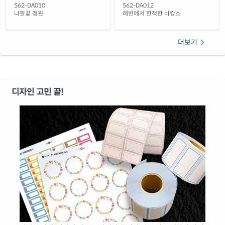
562-DA010
562-DA012
나팔꽃 정원
해변에서 한적한 바캉스
더보기
디자인 고민 끝!