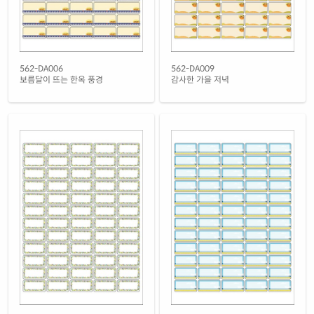
녹색 방수 레이저
재질 설명
CL562GP-DV073
레이저 전용
노란색 방수 레이저
562-DA006
562-DA009
재질 설명
CL562YP-DV073
레이저 전용
보름달이 뜨는 한옥 풍경
감사한 가을 저녁