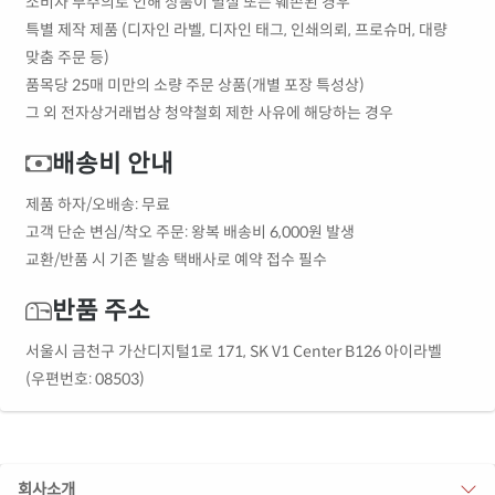
소비자 부주의로 인해 상품이 멸실 또는 훼손된 경우
특별 제작 제품 (디자인 라벨, 디자인 태그, 인쇄의뢰, 프로슈머, 대량
맞춤 주문 등)
품목당 25매 미만의 소량 주문 상품(개별 포장 특성상)
그 외 전자상거래법상 청약철회 제한 사유에 해당하는 경우
배송비 안내
제품 하자/오배송: 무료
고객 단순 변심/착오 주문: 왕복 배송비 6,000원 발생
교환/반품 시 기존 발송 택배사로 예약 접수 필수
반품 주소
서울시 금천구 가산디지털1로 171, SK V1 Center B126 아이라벨
(우편번호: 08503)
회사소개