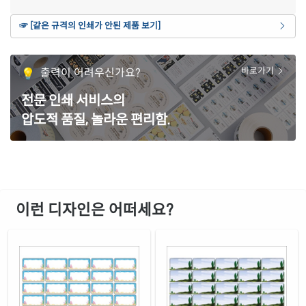
갈색 크라프트
☞ [같은 규격의 인쇄가 안된 제품 보기]
재질 설명
CL562KR-DV073
잉크젯, 레이저 겸용
노란색 모조
출력이 어려우신가요?
바로가기
재질 설명
CL562TY-DV073
잉크젯, 레이저 겸용
전문 인쇄 서비스의
흰색 모조 잉크젯
재질 설명
압도적 품질, 놀라운 편리함.
CJ562-DV073
잉크젯 전용
흰색 무광 방수 잉크젯
재질 설명
CJ562WU-DV073
잉크젯 전용
흰색 광택 방수 잉크젯
재질 설명
CJ562LU-DV073
잉크젯 전용
이런 디자인은 어떠세요?
흰색 무광 방수 시치미 잉크젯
재질 설명
RV562WU-DV073
잉크젯 전용
흰색 광택 방수 시치미 잉크젯
재질 설명
RV562LU-DV073
잉크젯 전용