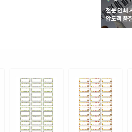
흰색
전문 인쇄
CJ5
압도적 품질
흰색
CJ5
흰색
CL5
흰색
RV5
흰색
CL5
흰색
CL5
투명
CL5