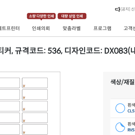
소량 다양한 인쇄
대량 상업 인쇄
제트프린터
인쇄의뢰
맞춤라벨
프로그램
고객
[공지] 
[라벨스페
규격코드: 536, 디자인코드: DX083(내 노
색상/재질
흰색
CL5
흰색
RV5