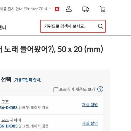
[공지] 신제품 출시 안내 ZPrinter ZP-4121B
[공지] 고객센터 운영시간 및 내선번호 변경 안내
[공지] 아이라벨 무료배송 기준 금액 변경 안내
센터
A5 라벨지 신제품 출시 안내
이스] 클립아트 디자인 추가!
[디자인라벨 & 라벨스페이스 배경] 신규 디자인 추가!
래 들어봤어?), 50 x 20 (mm)
 선택
[가용프린터 안내]
프로슈머 제품도 보기
 모조
재질 설명
36-DX083
잉크젯, 레이저 겸용
 모조 시치미
재질 설명
36-DX083
잉크젯, 레이저 겸용