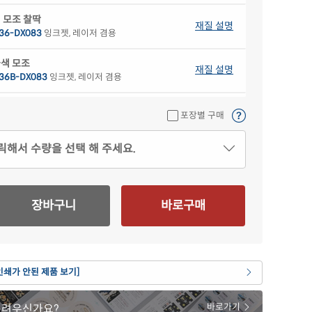
 모조 찰딱
재질 설명
36-DX083
잉크젯, 레이저 겸용
색 모조
재질 설명
36B-DX083
잉크젯, 레이저 겸용
색 모조
재질 설명
포장별 구매
36G-DX083
잉크젯, 레이저 겸용
릭해서 수량을 선택 해 주세요.
색 모조
재질 설명
36P-DX083
잉크젯, 레이저 겸용
란색 모조
재질 설명
장바구니
바로구매
36Y-DX083
잉크젯, 레이저 겸용
 크라프트
재질 설명
36KR-DX083
잉크젯, 레이저 겸용
인쇄가 안된 제품 보기]
 모조 잉크젯
재질 설명
36-DX083
잉크젯 전용
어려우신가요?
바로가기