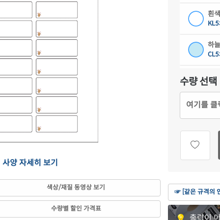
흰색
KL5
하늘
CL5
연녹
수량 선택
CL5
여기를 클
분홍
CL5
연노
CL5
의 사양 자세히 보기
갈색
CL5
색상/재질 동영상 보기
☞ [같은 규격의 
흰색
수량별 할인 가격표
CJ5
출력이 