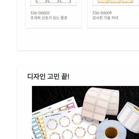
536-DA003
536-DA009
조개와 산호가 있는 풍경
감사한 가을 저녁
디자인 고민 끝!