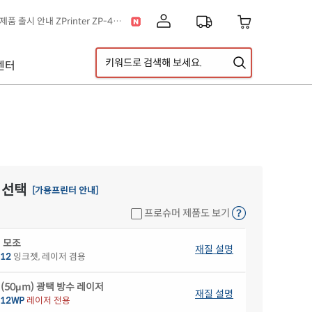
[공지] 신제품 출시 안내 ZPrinter ZP-4121B
이스] 클립아트 디자인 추가!
택배 없는 날 & 광복절 배송안내
센터
[공지] 고객센터 운영시간 및 내선번호 변경 안내
[공지] 아이라벨 무료배송 기준 금액 변경 안내
A5 라벨지 신제품 출시 안내
 선택
[가용프린터 안내]
프로슈머 제품도 보기
 모조
재질 설명
12
잉크젯, 레이저 겸용
(50μm) 광택 방수 레이저
재질 설명
512WP
레이저 전용