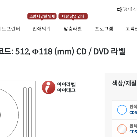
[라벨스페
소량 다양한 인쇄
대량 상업 인쇄
[공지] 
제트프린터
인쇄의뢰
맞춤라벨
프로그램
고객
[공지] 
512, Φ118 (mm) CD / DVD 라벨
색상/재질
흰색
CD5
흰색
CD