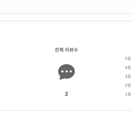
전체 리뷰수
5점
4점
3점
2점
2
1점