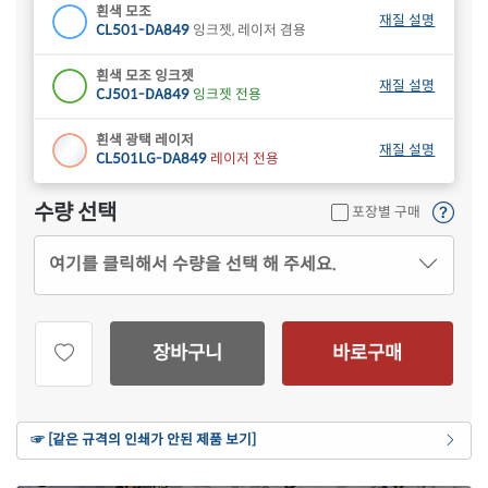
흰색 모조
재질 설명
CL501-DA849
잉크젯, 레이저 겸용
흰색 모조 잉크젯
재질 설명
CJ501-DA849
잉크젯 전용
흰색 광택 레이저
재질 설명
CL501LG-DA849
레이저 전용
수량 선택
포장별 구매
여기를 클릭해서 수량을 선택 해 주세요.
장바구니
바로구매
☞ [같은 규격의 인쇄가 안된 제품 보기]