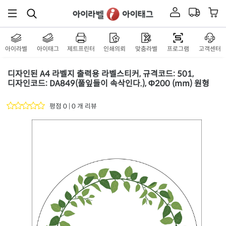
아이라벨
아이태그
제트프린터
인쇄의뢰
맞춤라벨
프로그램
고객센터
디자인된 A4 라벨지 출력용 라벨스티커, 규격코드: 501,
디자인코드: DA849(풀잎들이 속삭인다.), Φ200 (mm) 원형
평점 0 | 0 개 리뷰