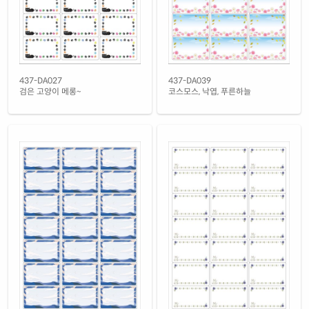
재질 설명
RV437LG-DV134
레이저 전용
흰색(25μm) 광택 방수 레이저
재질 설명
CL437TW-DV134
레이저 전용
흰색(50μm) 광택 방수 레이저
437-DA027
437-DA039
재질 설명
CL437WP-DV134
레이저 전용
검은 고양이 메롱~
코스모스, 낙엽, 푸른하늘
흰색 무광 방수 레이저
재질 설명
CL437MP-DV134
레이저 전용
흰색 무광 방수 시치미 레이저
재질 설명
RV437MP-DV134
레이저 전용
투명(25μm) 방수 레이저
재질 설명
CL437TT-DV134
레이저 전용
투명(50μm) 방수 레이저
재질 설명
CL437LT-DV134
레이저 전용
노란색 방수 레이저
재질 설명
CL437YP-DV134
레이저 전용