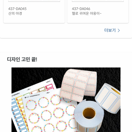
437-DA045
437-DA046
산의 야경
헬로 귀여운 야옹이~
더보기
디자인 고민 끝!