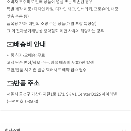
소비자 부주의로 인해 상품이 멸실 또는 훼손된 경우
특별 제작 제품 (디자인 라벨, 디자인 태그, 인쇄의뢰, 프로슈머, 대량
맞춤 주문 등)
품목당 25매 미만의 소량 주문 상품(개별 포장 특성상)
그 외 전자상거래법상 청약철회 제한 사유에 해당하는 경우
배송비 안내
제품 하자/오배송: 무료
고객 단순 변심/착오 주문: 왕복 배송비 6,000원 발생
교환/반품 시 기존 발송 택배사로 예약 접수 필수
반품 주소
서울시 금천구 가산디지털1로 171, SK V1 Center B126 아이라벨
(우편번호: 08503)
회사소개