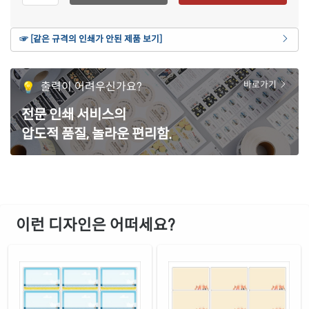
재질 설명
CL437Y-DV134
잉크젯, 레이저 겸용
갈색 크라프트
☞ [같은 규격의 인쇄가 안된 제품 보기]
재질 설명
CL437KR-DV134
잉크젯, 레이저 겸용
파란색 모조
출력이 어려우신가요?
바로가기
재질 설명
CL437TB-DV134
잉크젯, 레이저 겸용
전문 인쇄 서비스의
녹색 모조
재질 설명
압도적 품질, 놀라운 편리함.
CL437TG-DV134
잉크젯, 레이저 겸용
빨간색 모조
재질 설명
CL437TR-DV134
잉크젯, 레이저 겸용
보라색 모조
재질 설명
CL437TV-DV134
잉크젯, 레이저 겸용
이런 디자인은 어떠세요?
노란색 모조
재질 설명
CL437TY-DV134
잉크젯, 레이저 겸용
노란색 모조 시치미
재질 설명
RV437TY-DV134
잉크젯, 레이저 겸용