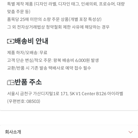
특별 제작 제품 (디자인 라벨, 디자인 태그, 인쇄의뢰, 프로슈머, 대량
맞춤 주문 등)
품목당 25매 미만의 소량 주문 상품(개별 포장 특성상)
그 외 전자상거래법상 청약철회 제한 사유에 해당하는 경우
배송비 안내
제품 하자/오배송: 무료
고객 단순 변심/착오 주문: 왕복 배송비 6,000원 발생
교환/반품 시 기존 발송 택배사로 예약 접수 필수
반품 주소
서울시 금천구 가산디지털1로 171, SK V1 Center B126 아이라벨
(우편번호: 08503)
회사소개