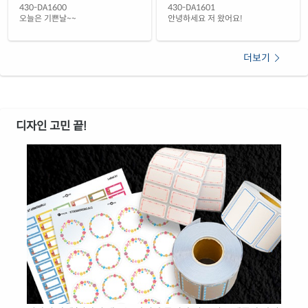
430-DA1600
430-DA1601
오늘은 기쁜날~~
안녕하세요 저 왔어요!
더보기
디자인 고민 끝!