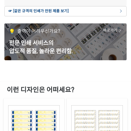
흰색 무광 방수 잉크젯
☞ [같은 규격의 인쇄가 안된 제품 보기]
재질 설명
CJ430WU-DV036
잉크젯 전용
흰색 광택 레이저
출력이 어려우신가요?
바로가기
재질 설명
CL430LG-DV036
레이저 전용
전문 인쇄 서비스의
흰색(50μm) 광택 방수 레이저
재질 설명
압도적 품질, 놀라운 편리함.
CL430WP-DV036
레이저 전용
흰색 무광 방수 레이저
재질 설명
CL430MP-DV036
레이저 전용
투명(50μm) 방수 레이저
재질 설명
CL430LT-DV036
레이저 전용
이런 디자인은 어떠세요?