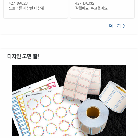
427-DA023
427-DA032
도토리를 사랑한 다람쥐
잘했어요. 수고했어요
더보기
디자인 고민 끝!