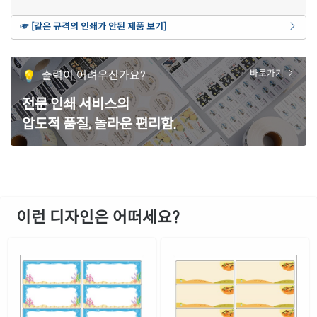
갈색 크라프트
☞ [같은 규격의 인쇄가 안된 제품 보기]
재질 설명
CL427KR-DX193
잉크젯, 레이저 겸용
녹색 모조
출력이 어려우신가요?
바로가기
재질 설명
CL427TG-DX193
잉크젯, 레이저 겸용
전문 인쇄 서비스의
노란색 모조
재질 설명
압도적 품질, 놀라운 편리함.
CL427TY-DX193
잉크젯, 레이저 겸용
파란색 모조 시치미
재질 설명
RV427TB-DX193
잉크젯, 레이저 겸용
흰색 모조 잉크젯
재질 설명
CJ427-DX193
잉크젯 전용
이런 디자인은 어떠세요?
흰색 무광 방수 잉크젯
재질 설명
CJ427WU-DX193
잉크젯 전용
흰색 광택 방수 잉크젯
재질 설명
CJ427LU-DX193
잉크젯 전용