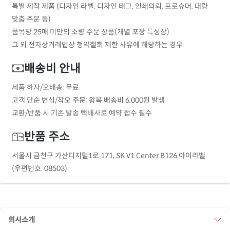
특별 제작 제품 (디자인 라벨, 디자인 태그, 인쇄의뢰, 프로슈머, 대량
맞춤 주문 등)
품목당 25매 미만의 소량 주문 상품(개별 포장 특성상)
그 외 전자상거래법상 청약철회 제한 사유에 해당하는 경우
배송비 안내
제품 하자/오배송: 무료
고객 단순 변심/착오 주문: 왕복 배송비 6,000원 발생
교환/반품 시 기존 발송 택배사로 예약 접수 필수
반품 주소
서울시 금천구 가산디지털1로 171, SK V1 Center B126 아이라벨
(우편번호: 08503)
회사소개