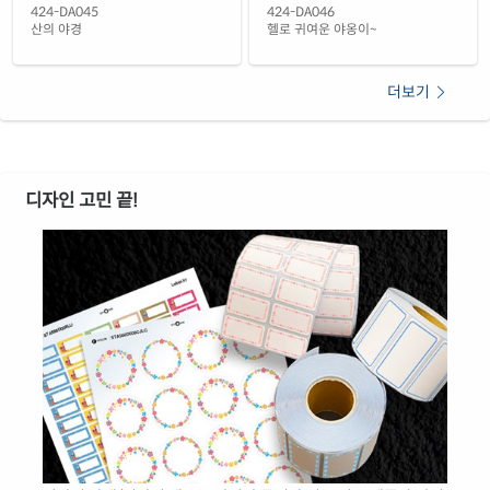
424-DA045
424-DA046
산의 야경
헬로 귀여운 야옹이~
더보기
디자인 고민 끝!