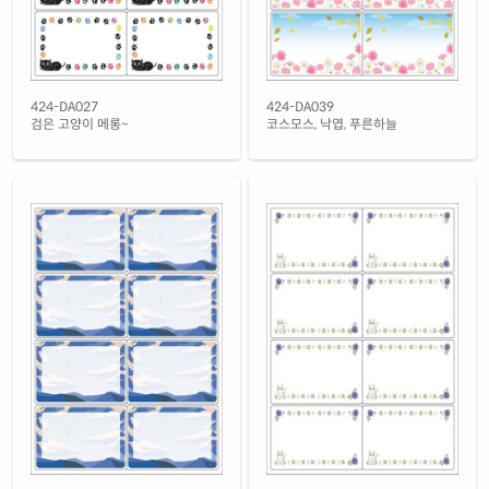
흰색(50μm) 광택 방수 레이저
재질 설명
CL424WP-DV179
레이저 전용
흰색 무광 방수 레이저
424-DA027
424-DA039
재질 설명
CL424MP-DV179
레이저 전용
검은 고양이 메롱~
코스모스, 낙엽, 푸른하늘
흰색 무광 방수 시치미 레이저
재질 설명
RV424MP-DV179
레이저 전용
반투명 트레이싱 레이저
재질 설명
CL424HT-DV179
레이저 전용
투명(25μm) 방수 레이저
재질 설명
CL424TT-DV179
레이저 전용
투명(50μm) 방수 레이저
재질 설명
CL424LT-DV179
레이저 전용