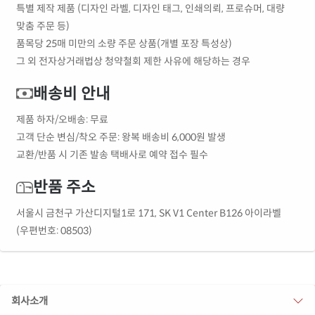
특별 제작 제품 (디자인 라벨, 디자인 태그, 인쇄의뢰, 프로슈머, 대량
맞춤 주문 등)
품목당 25매 미만의 소량 주문 상품(개별 포장 특성상)
그 외 전자상거래법상 청약철회 제한 사유에 해당하는 경우
배송비 안내
제품 하자/오배송: 무료
고객 단순 변심/착오 주문: 왕복 배송비 6,000원 발생
교환/반품 시 기존 발송 택배사로 예약 접수 필수
반품 주소
서울시 금천구 가산디지털1로 171, SK V1 Center B126 아이라벨
(우편번호: 08503)
회사소개