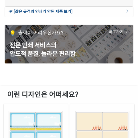
연노란색 모조
☞ [같은 규격의 인쇄가 안된 제품 보기]
재질 설명
CL424Y-DV179
잉크젯, 레이저 겸용
갈색 크라프트
출력이 어려우신가요?
바로가기
재질 설명
CL424KR-DV179
잉크젯, 레이저 겸용
전문 인쇄 서비스의
녹색 모조
재질 설명
압도적 품질, 놀라운 편리함.
CL424TG-DV179
잉크젯, 레이저 겸용
빨간색 모조
재질 설명
CL424TR-DV179
잉크젯, 레이저 겸용
노란색 모조
재질 설명
CL424TY-DV179
잉크젯, 레이저 겸용
이런 디자인은 어떠세요?
노란색 모조 찰딱
재질 설명
KL424TY-DV179
잉크젯, 레이저 겸용
흰색 모조 잉크젯
재질 설명
CJ424-DV179
잉크젯 전용