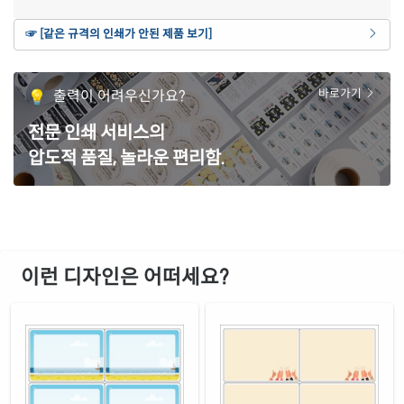
연노란색 모조
☞ [같은 규격의 인쇄가 안된 제품 보기]
재질 설명
CL424Y-DV152
잉크젯, 레이저 겸용
갈색 크라프트
출력이 어려우신가요?
바로가기
재질 설명
CL424KR-DV152
잉크젯, 레이저 겸용
전문 인쇄 서비스의
녹색 모조
재질 설명
압도적 품질, 놀라운 편리함.
CL424TG-DV152
잉크젯, 레이저 겸용
빨간색 모조
재질 설명
CL424TR-DV152
잉크젯, 레이저 겸용
노란색 모조
재질 설명
CL424TY-DV152
잉크젯, 레이저 겸용
이런 디자인은 어떠세요?
노란색 모조 찰딱
재질 설명
KL424TY-DV152
잉크젯, 레이저 겸용
흰색 모조 잉크젯
재질 설명
CJ424-DV152
잉크젯 전용