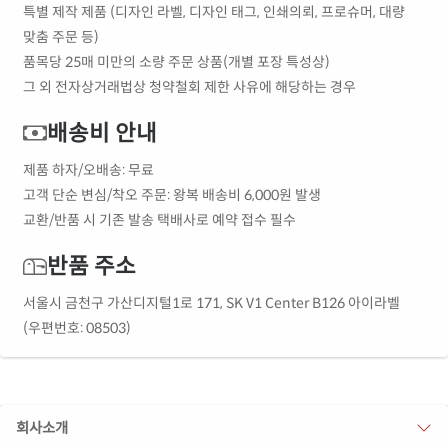
특별 제작 제품 (디자인 라벨, 디자인 태그, 인쇄의뢰, 프로슈머, 대량
맞춤 주문 등)
품목당 25매 미만의 소량 주문 상품(개별 포장 특성상)
그 외 전자상거래법상 청약철회 제한 사유에 해당하는 경우
배송비 안내
제품 하자/오배송: 무료
고객 단순 변심/착오 주문: 왕복 배송비 6,000원 발생
교환/반품 시 기존 발송 택배사로 예약 접수 필수
반품 주소
서울시 금천구 가산디지털1로 171, SK V1 Center B126 아이라벨
(우편번호: 08503)
회사소개