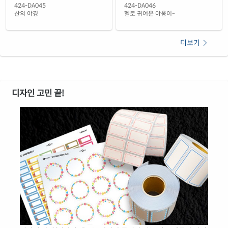
424-DA045
424-DA046
산의 야경
헬로 귀여운 야옹이~
더보기
디자인 고민 끝!