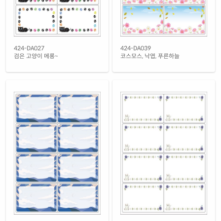
흰색(50μm) 광택 방수 레이저
재질 설명
CL424WP-DV152
레이저 전용
흰색 무광 방수 레이저
424-DA027
424-DA039
재질 설명
CL424MP-DV152
레이저 전용
검은 고양이 메롱~
코스모스, 낙엽, 푸른하늘
흰색 무광 방수 시치미 레이저
재질 설명
RV424MP-DV152
레이저 전용
반투명 트레이싱 레이저
재질 설명
CL424HT-DV152
레이저 전용
투명(25μm) 방수 레이저
재질 설명
CL424TT-DV152
레이저 전용
투명(50μm) 방수 레이저
재질 설명
CL424LT-DV152
레이저 전용