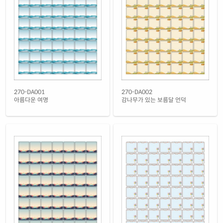
흰색 무광 방수 시치미 레이저
재질 설명
RV270MP-DA1265
레이저 전용
투명(50μm) 방수 레이저
재질 설명
CL270LT-DA1265
레이저 전용
270-DA001
270-DA002
아름다운 여명
감나무가 있는 보름달 언덕