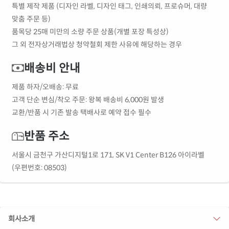
특별 제작 제품 (디자인 라벨, 디자인 태그, 인쇄의뢰, 프로슈머, 대량
맞춤 주문 등)
품목당 25매 미만의 소량 주문 상품(개별 포장 특성상)
그 외 전자상거래법상 청약철회 제한 사유에 해당하는 경우
배송비 안내
제품 하자/오배송: 무료
고객 단순 변심/착오 주문: 왕복 배송비 6,000원 발생
교환/반품 시 기존 발송 택배사로 예약 접수 필수
반품 주소
서울시 금천구 가산디지털1로 171, SK V1 Center B126 아이라벨
(우편번호: 08503)
회사소개