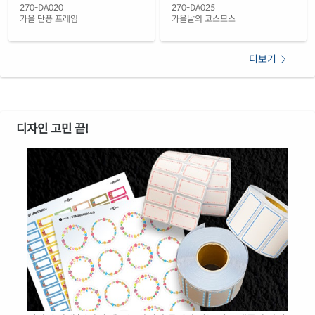
270-DA020
270-DA025
가을 단풍 프레임
가을날의 코스모스
더보기
디자인 고민 끝!