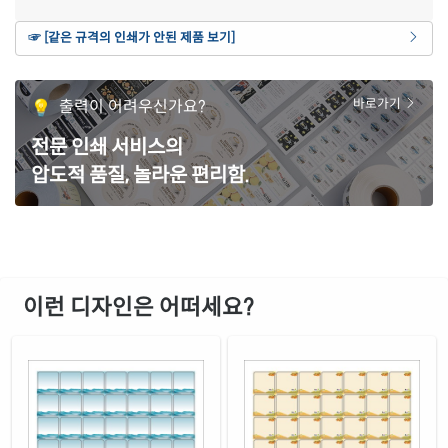
노란색 모조
☞ [같은 규격의 인쇄가 안된 제품 보기]
재질 설명
CL270TY-DA1265
잉크젯, 레이저 겸용
흰색 모조 잉크젯
출력이 어려우신가요?
바로가기
재질 설명
CJ270-DA1265
잉크젯 전용
전문 인쇄 서비스의
흰색 무광 방수 잉크젯
재질 설명
압도적 품질, 놀라운 편리함.
CJ270WU-DA1265
잉크젯 전용
흰색 광택 방수 잉크젯
재질 설명
CJ270LU-DA1265
잉크젯 전용
흰색 광택 레이저
재질 설명
CL270LG-DA1265
레이저 전용
이런 디자인은 어떠세요?
흰색(50μm) 광택 방수 레이저
재질 설명
CL270WP-DA1265
레이저 전용
흰색 무광 방수 레이저
재질 설명
CL270MP-DA1265
레이저 전용