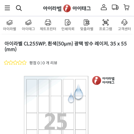
재질 설명
CL255P
잉크젯, 레이저 겸용
연노란색 모조
재질 설명
CL255Y
잉크젯, 레이저 겸용
아이라벨
아이태그
제트프린터
인쇄의뢰
맞춤라벨
프로그램
고객센터
갈색 크라프트
재질 설명
CL255KR
잉크젯, 레이저 겸용
아이라벨 CL255WP, 흰색(50μm) 광택 방수 레이저, 35 x 55
(mm)
흰색 모조 잉크젯
재질 설명
CJ255
잉크젯 전용
평점 0 | 0 개 리뷰
흰색 고광택 잉크젯
재질 설명
CJ255LG
잉크젯 전용
흰색 무광 방수 잉크젯
재질 설명
CJ255WU
잉크젯 전용
흰색 광택 방수 잉크젯
재질 설명
CJ255LU
잉크젯 전용
흰색 광택 방수 시치미 잉크젯
재질 설명
RV255LU
잉크젯 전용