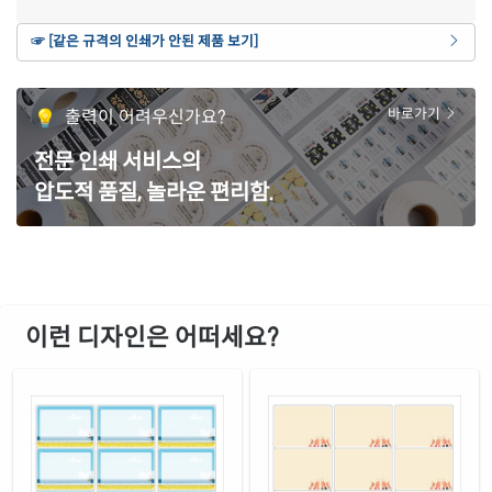
연노란색 모조
☞ [같은 규격의 인쇄가 안된 제품 보기]
재질 설명
CL236Y-DX115
잉크젯, 레이저 겸용
갈색 크라프트
출력이 어려우신가요?
바로가기
재질 설명
CL236KR-DX115
잉크젯, 레이저 겸용
전문 인쇄 서비스의
파란색 모조
재질 설명
압도적 품질, 놀라운 편리함.
CL236TB-DX115
잉크젯, 레이저 겸용
녹색 모조
재질 설명
CL236TG-DX115
잉크젯, 레이저 겸용
노란색 모조
재질 설명
CL236TY-DX115
잉크젯, 레이저 겸용
이런 디자인은 어떠세요?
흰색 모조 잉크젯
재질 설명
CJ236-DX115
잉크젯 전용
흰색 무광 방수 잉크젯
재질 설명
CJ236WU-DX115
잉크젯 전용