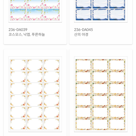
투명(50μm) 방수 레이저
재질 설명
CL236LT-DX115
레이저 전용
녹색 방수 레이저
236-DA039
236-DA045
재질 설명
CL236GP-DX115
레이저 전용
코스모스, 낙엽, 푸른하늘
산의 야경
노란색 방수 레이저
재질 설명
CL236YP-DX115
레이저 전용
노란색 무광 방수 레이저
재질 설명
CL236YMP-DX115
레이저 전용