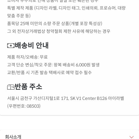
소비자 부주의로 인해 상품이 멸실 또는 훼손된 경우
특별 제작 제품 (디자인 라벨, 디자인 태그, 인쇄의뢰, 프로슈머, 대량
맞춤 주문 등)
품목당 25매 미만의 소량 주문 상품(개별 포장 특성상)
그 외 전자상거래법상 청약철회 제한 사유에 해당하는 경우
배송비 안내
제품 하자/오배송: 무료
고객 단순 변심/착오 주문: 왕복 배송비 6,000원 발생
교환/반품 시 기존 발송 택배사로 예약 접수 필수
반품 주소
서울시 금천구 가산디지털1로 171, SK V1 Center B126 아이라벨
(우편번호: 08503)
회사소개