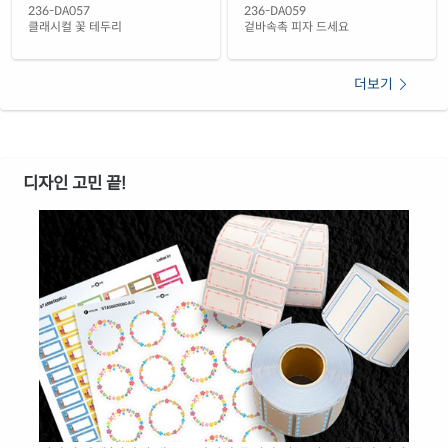
236-DA057
236-DA059
클래시컬 꽃 테두리
겉바속촉 피자 드세요
더보기
디자인 고민 끝!