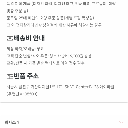
특별 제작 제품 (디자인 라벨, 디자인 태그, 인쇄의뢰, 프로슈머, 대량
맞춤 주문 등)
품목당 25매 미만의 소량 주문 상품(개별 포장 특성상)
그 외 전자상거래법상 청약철회 제한 사유에 해당하는 경우
배송비 안내
제품 하자/오배송: 무료
고객 단순 변심/착오 주문: 왕복 배송비 6,000원 발생
교환/반품 시 기존 발송 택배사로 예약 접수 필수
반품 주소
서울시 금천구 가산디지털1로 171, SK V1 Center B126 아이라벨
(우편번호: 08503)
회사소개