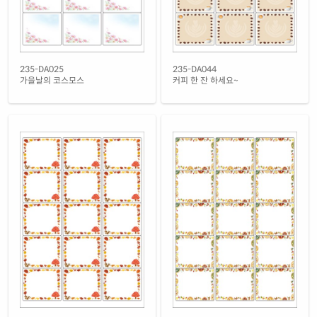
노란색 방수 레이저
재질 설명
CL235YP-DV094
레이저 전용
235-DA025
235-DA044
가을날의 코스모스
커피 한 잔 하세요~