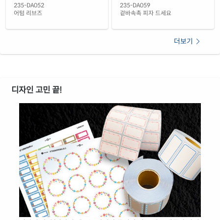
235-DA052
235-DA059
어텀 리브즈
겉바속촉 피자 드세요
더보기
디자인 고민 끝!