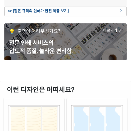
갈색 크라프트
☞ [같은 규격의 인쇄가 안된 제품 보기]
재질 설명
CL232KR-DN102
잉크젯, 레이저 겸용
파란색 모조
출력이 어려우신가요?
바로가기
재질 설명
CL232TB-DN102
잉크젯, 레이저 겸용
전문 인쇄 서비스의
녹색 모조
재질 설명
압도적 품질, 놀라운 편리함.
CL232TG-DN102
잉크젯, 레이저 겸용
노란색 모조
재질 설명
CL232TY-DN102
잉크젯, 레이저 겸용
흰색 모조 잉크젯
재질 설명
CJ232-DN102
잉크젯 전용
이런 디자인은 어떠세요?
흰색 무광 방수 잉크젯
재질 설명
CJ232WU-DN102
잉크젯 전용
흰색 광택 방수 잉크젯
재질 설명
CJ232LU-DN102
잉크젯 전용