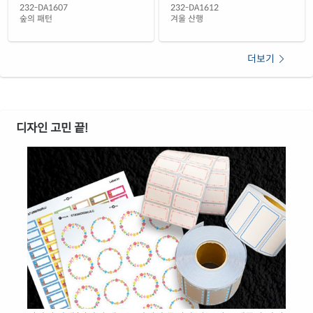
232-DA1607
232-DA1612
숲의 패턴
겨울 산행
더보기
디자인 고민 끝!