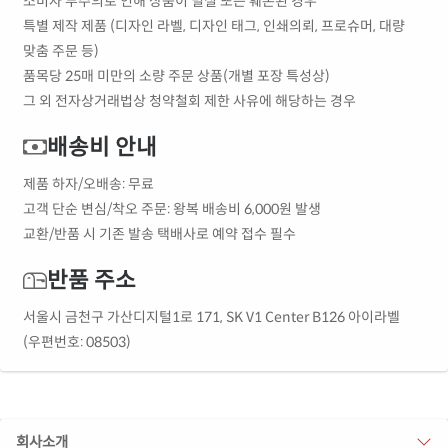
소비자 부주의로 인해 상품이 멸실 또는 훼손된 경우
특별 제작 제품 (디자인 라벨, 디자인 태그, 인쇄의뢰, 프로슈머, 대량
맞춤 주문 등)
품목당 25매 미만의 소량 주문 상품(개별 포장 특성상)
그 외 전자상거래법상 청약철회 제한 사유에 해당하는 경우
배송비 안내
제품 하자/오배송: 무료
고객 단순 변심/착오 주문: 왕복 배송비 6,000원 발생
교환/반품 시 기존 발송 택배사로 예약 접수 필수
반품 주소
서울시 금천구 가산디지털1로 171, SK V1 Center B126 아이라벨
(우편번호: 08503)
회사소개