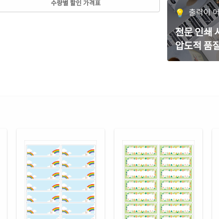
수량별 할인 가격표
CL2
출력이 
파란
전문 인쇄
CL2
압도적 품질
노란
CL2
흰색
CJ2
흰색
CJ2
흰색
CJ2
흰색
CL2
흰색