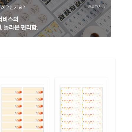
28KR-DV037
잉크젯, 레이저 겸용
어려우신가요?
바로가기
색 모조
재질 설명
 서비스의
28TB-DV037
잉크젯, 레이저 겸용
, 놀라운 편리함.
색 모조
재질 설명
28TY-DV037
잉크젯, 레이저 겸용
 모조 잉크젯
재질 설명
28-DV037
잉크젯 전용
 무광 방수 잉크젯
재질 설명
28WU-DV037
잉크젯 전용
 광택 방수 잉크젯
재질 설명
28LU-DV037
잉크젯 전용
 광택 레이저
재질 설명
28LG-DV037
레이저 전용
 광택 시치미 레이저
재질 설명