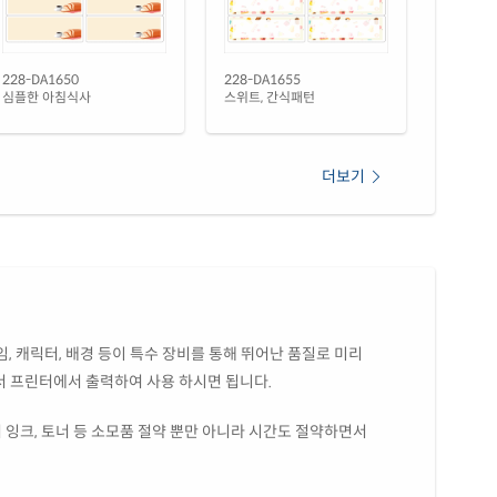
28LG-DV037
레이저 전용
(50μm) 광택 방수 레이저
재질 설명
28WP-DV037
레이저 전용
228-DA1650
228-DA1655
심플한 아침식사
스위트, 간식패턴
 무광 방수 레이저
재질 설명
28MP-DV037
레이저 전용
더보기
 무광 방수 시치미 레이저
재질 설명
28MP-DV037
레이저 전용
(25μm) 방수 레이저
재질 설명
28TT-DV037
레이저 전용
(50μm) 방수 레이저
재질 설명
, 캐릭터, 배경 등이 특수 장비를 통해 뛰어난 품질로 미리
28LT-DV037
레이저 전용
서 프린터에서 출력하여 사용 하시면 됩니다.
색 방수 레이저
재질 설명
28YP-DV037
레이저 전용
 잉크, 토너 등 소모품 절약 뿐만 아니라 시간도 절약하면서