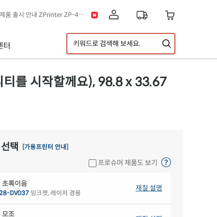
[공지] 신제품 출시 안내 ZPrinter ZP-4121B
이스] 클립아트 디자인 추가!
택배 없는 날 & 광복절 배송안내
센터
[공지] 고객센터 운영시간 및 내선번호 변경 안내
[공지] 아이라벨 무료배송 기준 금액 변경 안내
A5 라벨지 신제품 출시 안내
 시작할께요), 98.8 x 33.67
 선택
[가용프린터 안내]
프로슈머 제품도 보기
 초록이음
재질 설명
28-DV037
잉크젯, 레이저 겸용
 모조