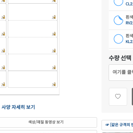
CL2
흰색
RV2
흰색
KL2
하늘
수량 선택
CL2
여기를 클
연녹
CL2
분홍
CL2
의 사양 자세히 보기
연노
CL2
색상/재질 동영상 보기
☞ [같은 규격의 
갈색