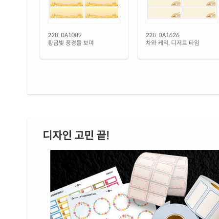
228-DA1089
228-DA1626
황금빛 풍경을 보며
차와 케익, 디저트 타임
디자인 고민 끝!