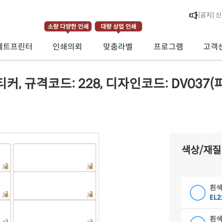
[라벨스페
소량 다양한 인쇄
대량 상업 인쇄
[공지] 
제트프린터
인쇄의뢰
맞춤라벨
프로그램
고객
[공지] 
 규격코드: 228, 디자인코드: DV037(피티를
색상/재질
흰색
EL2
흰색