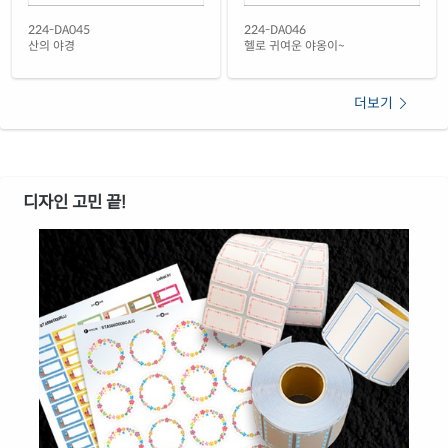
투명(50μm) 방수 레이저
재질 설명
224-DA045
224-DA046
CL224LT-DV125
레이저 전용
산의 야경
헬로 귀여운 야옹이~
노란색 방수 레이저
재질 설명
CL224YP-DV125
레이저 전용
더보기
노란색 무광 방수 레이저
재질 설명
CL224YMP-DV125
레이저 전용
디자인 고민 끝!