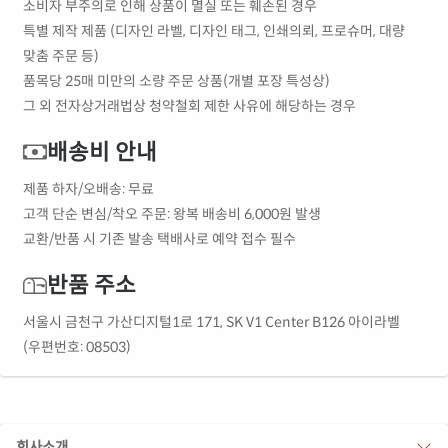
소비자 부주의로 인해 상품이 멸실 또는 훼손된 경우
특별 제작 제품 (디자인 라벨, 디자인 태그, 인쇄의뢰, 프로슈머, 대량
맞춤 주문 등)
품목당 25매 미만의 소량 주문 상품(개별 포장 특성상)
그 외 전자상거래법상 청약철회 제한 사유에 해당하는 경우
배송비 안내
제품 하자/오배송: 무료
고객 단순 변심/착오 주문: 왕복 배송비 6,000원 발생
교환/반품 시 기존 발송 택배사로 예약 접수 필수
반품 주소
서울시 금천구 가산디지털1로 171, SK V1 Center B126 아이라벨
(우편번호: 08503)
회사소개