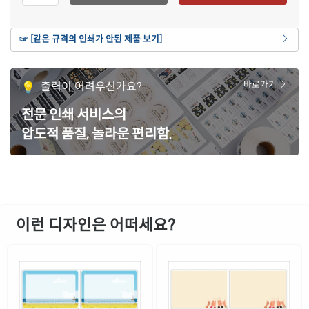
재질 설명
CL224P-DV125
잉크젯, 레이저 겸용
연노란색 모조
☞ [같은 규격의 인쇄가 안된 제품 보기]
재질 설명
CL224Y-DV125
잉크젯, 레이저 겸용
갈색 크라프트
출력이 어려우신가요?
바로가기
재질 설명
CL224KR-DV125
잉크젯, 레이저 겸용
전문 인쇄 서비스의
파란색 모조
재질 설명
압도적 품질, 놀라운 편리함.
CL224TB-DV125
잉크젯, 레이저 겸용
주황색 모조
재질 설명
CL224TO-DV125
잉크젯, 레이저 겸용
녹색 모조
재질 설명
CL224TG-DV125
잉크젯, 레이저 겸용
이런 디자인은 어떠세요?
빨간색 모조
재질 설명
CL224TR-DV125
잉크젯, 레이저 겸용
보라색 모조
재질 설명
CL224TV-DV125
잉크젯, 레이저 겸용