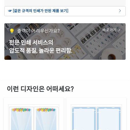
연노란색 모조
☞ [같은 규격의 인쇄가 안된 제품 보기]
재질 설명
CL222Y-DX174
잉크젯, 레이저 겸용
갈색 크라프트
출력이 어려우신가요?
바로가기
재질 설명
CL222KR-DX174
잉크젯, 레이저 겸용
전문 인쇄 서비스의
주황색 모조
재질 설명
압도적 품질, 놀라운 편리함.
CL222TO-DX174
잉크젯, 레이저 겸용
녹색 모조
재질 설명
CL222TG-DX174
잉크젯, 레이저 겸용
빨간색 모조
재질 설명
CL222TR-DX174
잉크젯, 레이저 겸용
이런 디자인은 어떠세요?
보라색 모조
재질 설명
CL222TV-DX174
잉크젯, 레이저 겸용
노란색 모조
재질 설명
CL222TY-DX174
잉크젯, 레이저 겸용