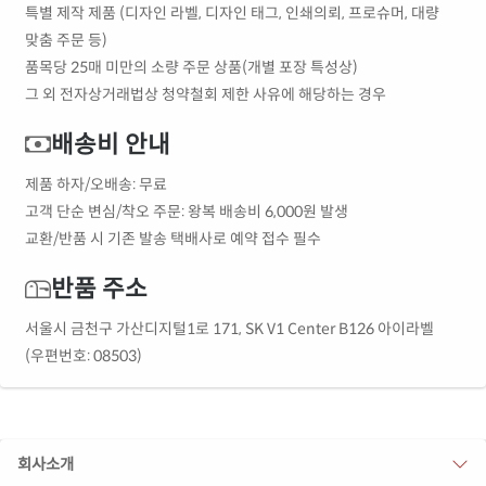
특별 제작 제품 (디자인 라벨, 디자인 태그, 인쇄의뢰, 프로슈머, 대량
맞춤 주문 등)
품목당 25매 미만의 소량 주문 상품(개별 포장 특성상)
그 외 전자상거래법상 청약철회 제한 사유에 해당하는 경우
배송비 안내
제품 하자/오배송: 무료
고객 단순 변심/착오 주문: 왕복 배송비 6,000원 발생
교환/반품 시 기존 발송 택배사로 예약 접수 필수
반품 주소
서울시 금천구 가산디지털1로 171, SK V1 Center B126 아이라벨
(우편번호: 08503)
회사소개