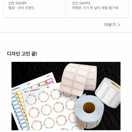
재질 설명
222-DA089
222-DA093
CL222LT-DX174
레이저 전용
헬로~ 마이 프랜드
여행은 가기 전 날이 제일 즐거워
노란색 방수 레이저
재질 설명
CL222YP-DX174
레이저 전용
더보기
디자인 고민 끝!