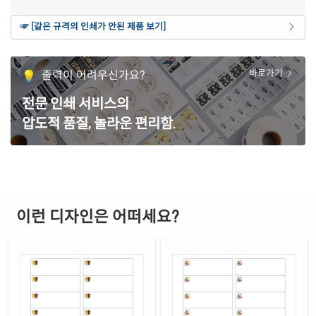
갈색 크라프트
☞ [같은 규격의 인쇄가 안된 제품 보기]
재질 설명
CL220KR-DX083
잉크젯, 레이저 겸용
파란색 모조
출력이 어려우신가요?
바로가기
재질 설명
CL220TB-DX083
잉크젯, 레이저 겸용
전문 인쇄 서비스의
녹색 모조
재질 설명
압도적 품질, 놀라운 편리함.
CL220TG-DX083
잉크젯, 레이저 겸용
빨간색 모조
재질 설명
CL220TR-DX083
잉크젯, 레이저 겸용
보라색 모조
재질 설명
CL220TV-DX083
잉크젯, 레이저 겸용
이런 디자인은 어떠세요?
노란색 모조
재질 설명
CL220TY-DX083
잉크젯, 레이저 겸용
흰색 모조 잉크젯
재질 설명
CJ220-DX083
잉크젯 전용