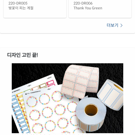
220-DR006
220-DR005
Thank You Green
벚꽃이 피는 계절
더보기
디자인 고민 끝!