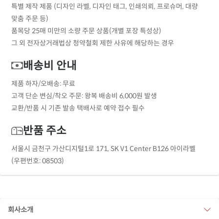
특별 제작 제품 (디자인 라벨, 디자인 태그, 인쇄의뢰, 프로슈머, 대량
맞춤 주문 등)
품목당 25매 미만의 소량 주문 상품(개별 포장 특성상)
그 외 전자상거래법상 청약철회 제한 사유에 해당하는 경우
배송비 안내
제품 하자/오배송: 무료
고객 단순 변심/착오 주문: 왕복 배송비 6,000원 발생
교환/반품 시 기존 발송 택배사로 예약 접수 필수
반품 주소
서울시 금천구 가산디지털1로 171, SK V1 Center B126 아이라벨
(우편번호: 08503)
회사소개