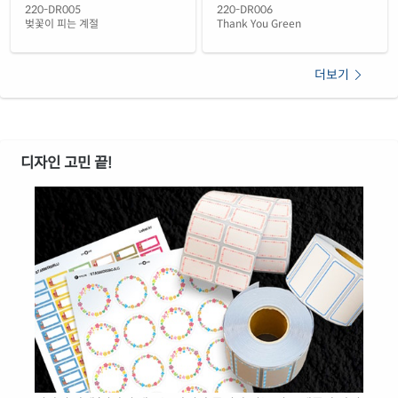
220-DR006
220-DR005
Thank You Green
벚꽃이 피는 계절
더보기
디자인 고민 끝!