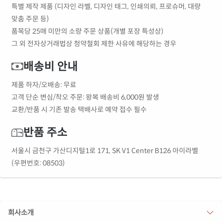
특별 제작 제품 (디자인 라벨, 디자인 태그, 인쇄의뢰, 프로슈머, 대량
맞춤 주문 등)
품목당 25매 미만의 소량 주문 상품(개별 포장 특성상)
그 외 전자상거래법상 청약철회 제한 사유에 해당하는 경우
배송비 안내
제품 하자/오배송: 무료
고객 단순 변심/착오 주문: 왕복 배송비 6,000원 발생
교환/반품 시 기존 발송 택배사로 예약 접수 필수
반품 주소
서울시 금천구 가산디지털1로 171, SK V1 Center B126 아이라벨
(우편번호: 08503)
회사소개