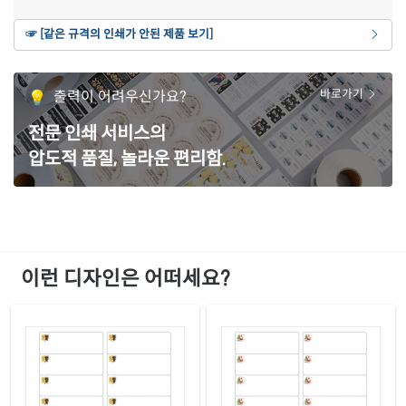
갈색 크라프트
☞ [같은 규격의 인쇄가 안된 제품 보기]
재질 설명
CL220KR-DV094
잉크젯, 레이저 겸용
파란색 모조
출력이 어려우신가요?
바로가기
재질 설명
CL220TB-DV094
잉크젯, 레이저 겸용
전문 인쇄 서비스의
녹색 모조
재질 설명
압도적 품질, 놀라운 편리함.
CL220TG-DV094
잉크젯, 레이저 겸용
빨간색 모조
재질 설명
CL220TR-DV094
잉크젯, 레이저 겸용
보라색 모조
재질 설명
CL220TV-DV094
잉크젯, 레이저 겸용
이런 디자인은 어떠세요?
노란색 모조
재질 설명
CL220TY-DV094
잉크젯, 레이저 겸용
흰색 모조 잉크젯
재질 설명
CJ220-DV094
잉크젯 전용