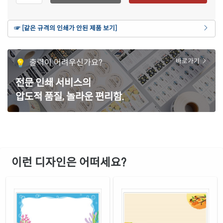
재질 설명
CL213P-DX198
잉크젯, 레이저 겸용
연노란색 모조
☞ [같은 규격의 인쇄가 안된 제품 보기]
재질 설명
CL213Y-DX198
잉크젯, 레이저 겸용
갈색 크라프트
출력이 어려우신가요?
바로가기
재질 설명
CL213KR-DX198
잉크젯, 레이저 겸용
전문 인쇄 서비스의
빨간색 모조
재질 설명
압도적 품질, 놀라운 편리함.
CL213TR-DX198
잉크젯, 레이저 겸용
흰색 모조 잉크젯
재질 설명
CJ213-DX198
잉크젯 전용
흰색 무광 방수 잉크젯
재질 설명
CJ213WU-DX198
잉크젯 전용
이런 디자인은 어떠세요?
흰색 광택 방수 잉크젯
재질 설명
CJ213LU-DX198
잉크젯 전용
흰색 광택 레이저
재질 설명
CL213LG-DX198
레이저 전용