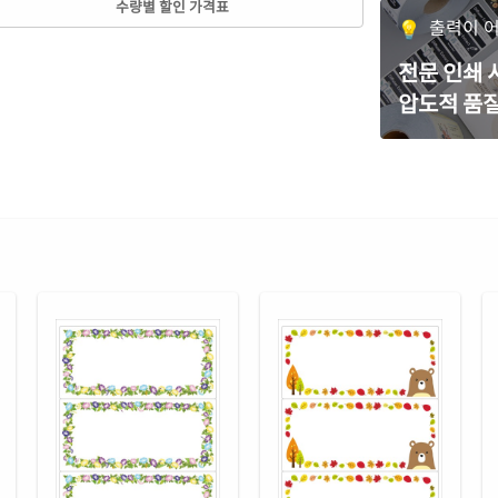
수량별 할인 가격표
CL2
출력이 
갈색
전문 인쇄
CL2
압도적 품질
빨간
CL2
흰색
CJ2
흰색
CJ2
흰색
CJ2
흰색
CL2
흰색