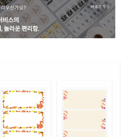
13Y-DX037
잉크젯, 레이저 겸용
어려우신가요?
바로가기
 크라프트
재질 설명
 서비스의
13KR-DX037
잉크젯, 레이저 겸용
, 놀라운 편리함.
색 모조
재질 설명
13TR-DX037
잉크젯, 레이저 겸용
 모조 잉크젯
재질 설명
13-DX037
잉크젯 전용
 무광 방수 잉크젯
재질 설명
13WU-DX037
잉크젯 전용
 광택 방수 잉크젯
재질 설명
13LU-DX037
잉크젯 전용
 광택 레이저
재질 설명
13LG-DX037
레이저 전용
 광택 시치미 레이저
재질 설명