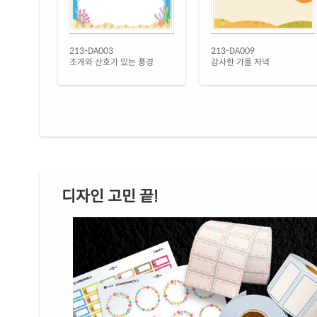
213-DA003
213-DA009
조개와 산호가 있는 풍경
감사한 가을 저녁
디자인 고민 끝!