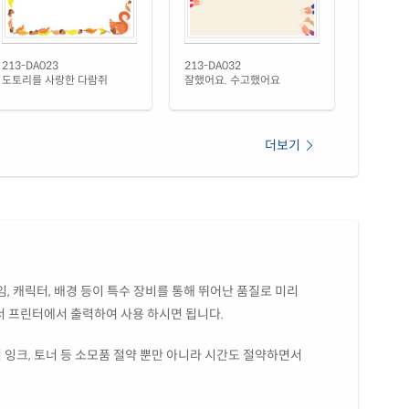
13LG-DX037
레이저 전용
(25μm) 광택 방수 레이저
재질 설명
13TW-DX037
레이저 전용
213-DA023
213-DA032
도토리를 사랑한 다람쥐
잘했어요. 수고했어요
(50μm) 광택 방수 레이저
재질 설명
13WP-DX037
레이저 전용
더보기
 무광 방수 레이저
재질 설명
13MP-DX037
레이저 전용
 무광 방수 시치미 레이저
재질 설명
13MP-DX037
레이저 전용
(50μm) 방수 레이저
재질 설명
, 캐릭터, 배경 등이 특수 장비를 통해 뛰어난 품질로 미리
13LT-DX037
레이저 전용
서 프린터에서 출력하여 사용 하시면 됩니다.
 잉크, 토너 등 소모품 절약 뿐만 아니라 시간도 절약하면서