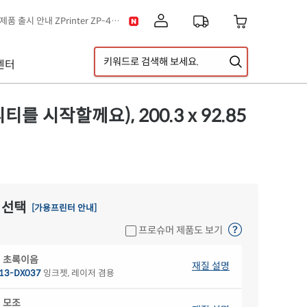
[공지] 신제품 출시 안내 ZPrinter ZP-4121B
이스] 클립아트 디자인 추가!
택배 없는 날 & 광복절 배송안내
센터
[공지] 고객센터 운영시간 및 내선번호 변경 안내
[공지] 아이라벨 무료배송 기준 금액 변경 안내
A5 라벨지 신제품 출시 안내
 시작할께요), 200.3 x 92.85
 선택
[가용프린터 안내]
프로슈머 제품도 보기
 초록이음
재질 설명
13-DX037
잉크젯, 레이저 겸용
 모조