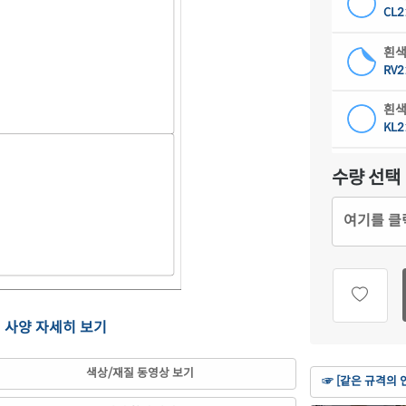
CL2
흰색
RV2
흰색
KL2
흰색
수량 선택
CL2
여기를 클
하늘
CL2
연녹
CL2
의 사양 자세히 보기
분홍
CL2
색상/재질 동영상 보기
☞ [같은 규격의 
연노