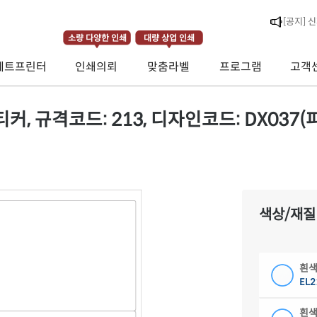
[라벨스페
소량 다양한 인쇄
대량 상업 인쇄
[공지] 
제트프린터
인쇄의뢰
맞춤라벨
프로그램
고객
[공지] 
 규격코드: 213, 디자인코드: DX037(피티를
색상/재질
흰색
EL2
흰색