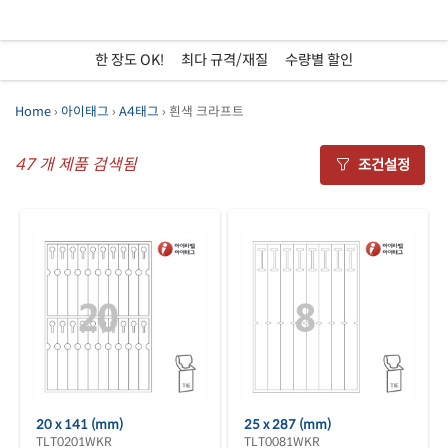
한 장도 OK!
•
최다 규격/재질
•
수량별 할인
Home
›
아이태그
›
A4태그
› 흰색 크라프트
47
개 제품 검색됨
조건설정
20 x 141 (mm)
25 x 287 (mm)
TLT0201WKR
TLT0081WKR