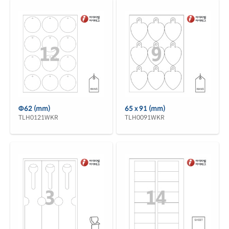
Φ62 (mm)
65 x 91 (mm)
TLH0121WKR
TLH0091WKR