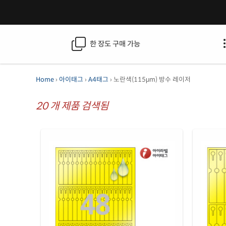
한 장도 구매 가능
Home
›
아이태그
›
A4태그
› 노란색(115μm) 방수 레이저
20
개 제품 검색됨