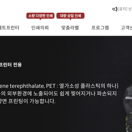
소량 다양한 인쇄
대량 상업 인쇄
[공지] 
제트프린터
인쇄의뢰
맞춤라벨
프로그램
고객
[라벨스페
프린터 전용
e terephthalate, PET : 열가소성 플라스틱의 하나)
등의 외부환경에 노출되어도 쉽게 찢어지거나 파손되지
양면 프린팅이 가능합니다.