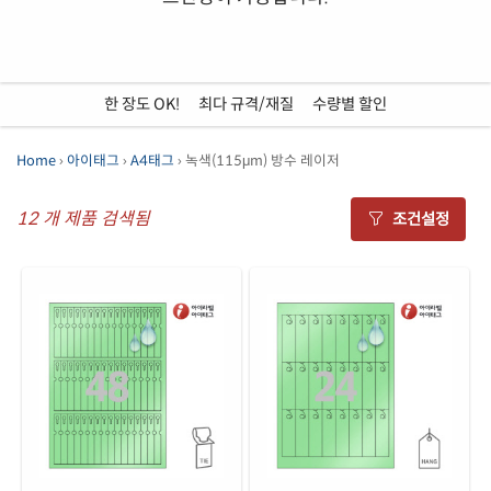
한 장도 OK!
•
최다 규격/재질
•
수량별 할인
Home
›
아이태그
›
A4태그
› 녹색(115μm) 방수 레이저
12
개 제품 검색됨
조건설정