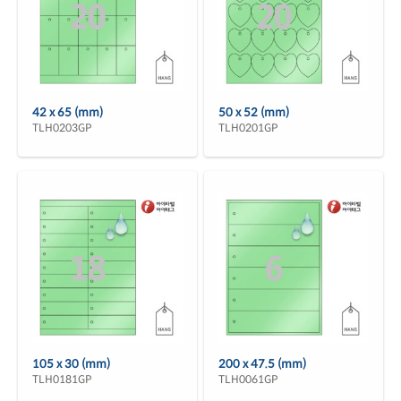
42 x 65 (mm)
50 x 52 (mm)
TLH0203GP
TLH0201GP
105 x 30 (mm)
200 x 47.5 (mm)
TLH0181GP
TLH0061GP