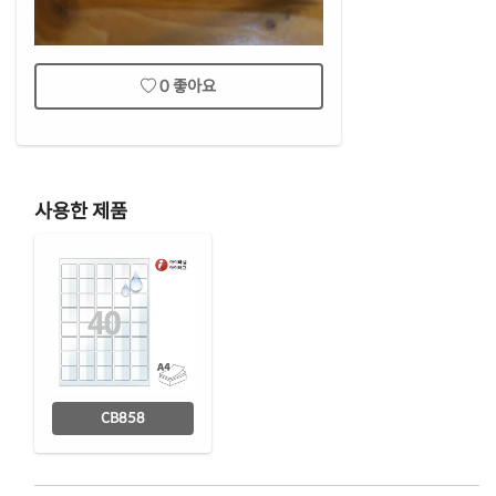
0
좋아요
사용한 제품
CB858