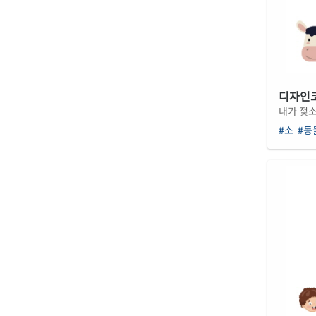
디자인코드
내가 젖소
#소
#동