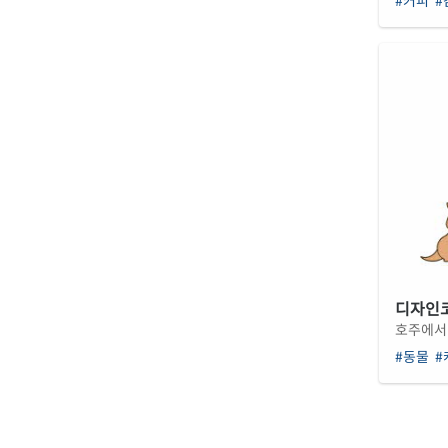
#커피
#
디자인코드
호주에서
#동물
#