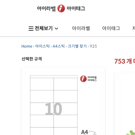
전체보기
아이라벨
아이태그
Home
›
아이스틱
›
A4스틱
›
크기별 찾기
› 925
선택한 규격
753 개