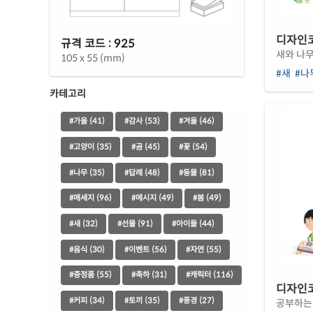
디자인코드
규격 코드 : 925
새와 나무
105 x 55 (mm)
#새
#나
카테고리
#가을 (41)
#감사 (53)
#겨울 (46)
#고양이 (35)
#곰 (45)
#꽃 (54)
#나무 (35)
#답례 (48)
#동물 (81)
#메세지 (96)
#메시지 (49)
#봄 (49)
#새 (32)
#선물 (91)
#아이들 (44)
#음식 (30)
#이벤트 (56)
#자연 (55)
#증정품 (55)
#축하 (31)
#캐릭터 (116)
디자인코드
#커피 (34)
#토끼 (35)
#풍경 (27)
공부하는