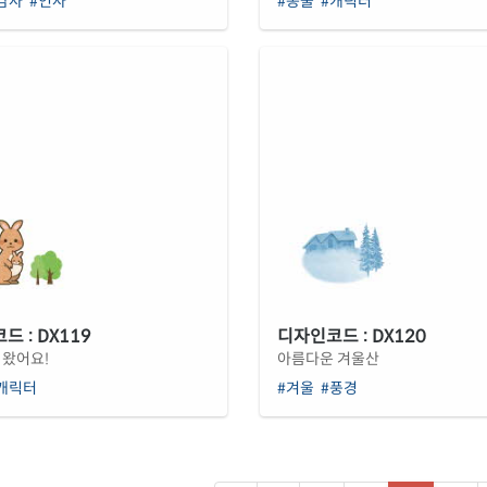
감사
#인사
#동물
#캐릭터
 : DX119
디자인코드 : DX120
 왔어요!
아름다운 겨울산
캐릭터
#겨울
#풍경