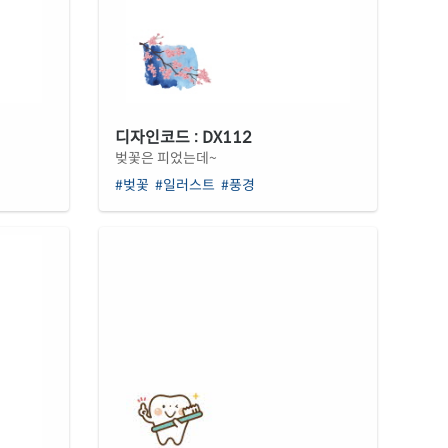
디자인코드 : DX112
벚꽃은 피었는데~
#벚꽃
#일러스트
#풍경