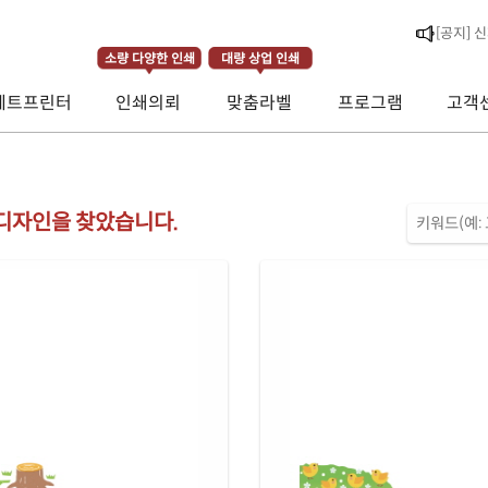
소량 다양한 인쇄
대량 상업 인쇄
제트프린터
인쇄의뢰
맞춤라벨
프로그램
고객
[공지] 
[라벨스페
 디자인을 찾았습니다.