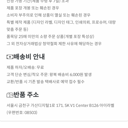
신청 가능 기간(제품 수령 후 7일) 초과
제품 포장 개봉 또는 훼손된 경우
소비자 부주의로 인해 상품이 멸실 또는 훼손된 경우
특별 제작 제품 (디자인 라벨, 디자인 태그, 인쇄의뢰, 프로슈머, 대량
맞춤 주문 등)
품목당 25매 미만의 소량 주문 상품(개별 포장 특성상)
그 외 전자상거래법상 청약철회 제한 사유에 해당하는 경우
배송비 안내
제품 하자/오배송: 무료
고객 단순 변심/착오 주문: 왕복 배송비 6,000원 발생
교환/반품 시 기존 발송 택배사로 예약 접수 필수
반품 주소
서울시 금천구 가산디지털1로 171, SK V1 Center B126 아이라벨
(우편번호: 08503)