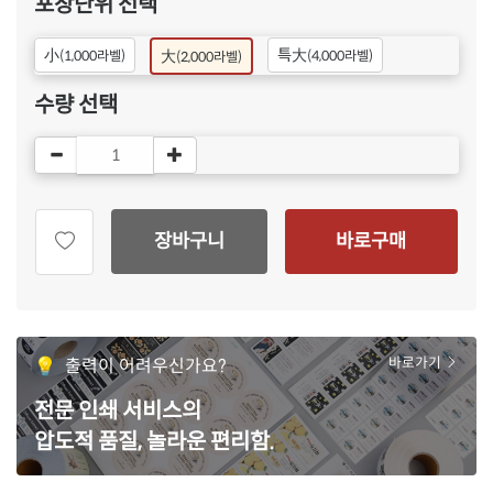
포장단위 선택
小
특大
大
(1,000라벨)
(4,000라벨)
(2,000라벨)
수량 선택
장바구니
바로구매
출력이 어려우신가요?
바로가기
전문 인쇄 서비스의
압도적 품질, 놀라운 편리함.