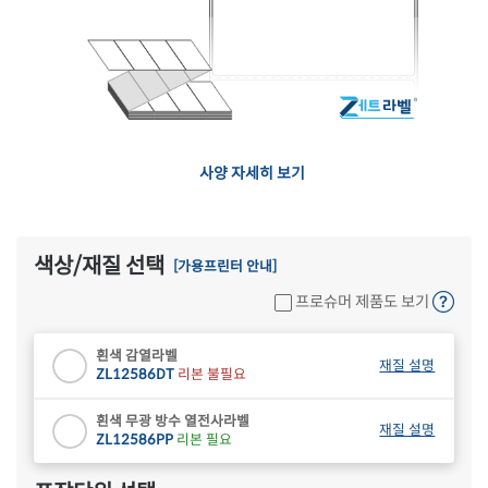
사양 자세히 보기
색상/재질 선택
[가용프린터 안내]
프로슈머 제품도 보기
흰색 감열라벨
재질 설명
ZL12586DT
리본 불필요
흰색 무광 방수 열전사라벨
재질 설명
ZL12586PP
리본 필요