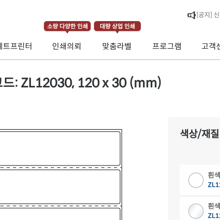
소량 다양한 인쇄
대량 상업 인쇄
제트프린터
인쇄의뢰
맞춤라벨
프로그램
고객
[공지] 
[라벨스페
L12030, 120 x 30 (mm)
색상/재질
흰색
ZL1
흰색
ZL1