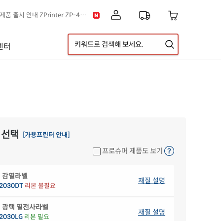
[공지] 신제품 출시 안내 ZPrinter ZP-4121B
[공지] 고객센터 운영시간 및 내선번호 변경 안내
[공지] 아이라벨 무료배송 기준 금액 변경 안내
센터
A5 라벨지 신제품 출시 안내
이스] 클립아트 디자인 추가!
[디자인라벨 & 라벨스페이스 배경] 신규 디자인 추가!
 선택
[가용프린터 안내]
프로슈머 제품도 보기
 감열라벨
재질 설명
2030DT
리본 불필요
 광택 열전사라벨
재질 설명
2030LG
리본 필요