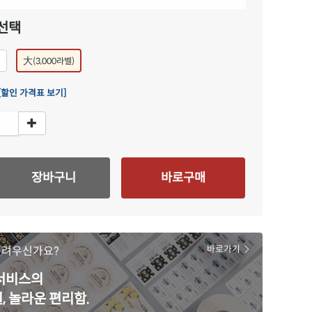
선택
大
)
(3,000라벨)
[할인 가격표 보기]
장바구니
바로구매
어려우신가요?
바로가기
 서비스의
, 놀라운 편리함.