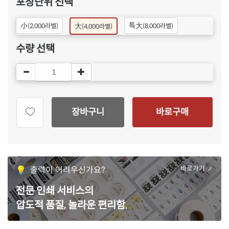
포장단위 선택
小
특大
大
(2,000라벨)
(8,000라벨)
(4,000라벨)
수량 선택
장바구니
바로구매
출력이 어려우신가요?
바로가기
전문 인쇄 서비스의
압도적 품질, 놀라운 편리함.