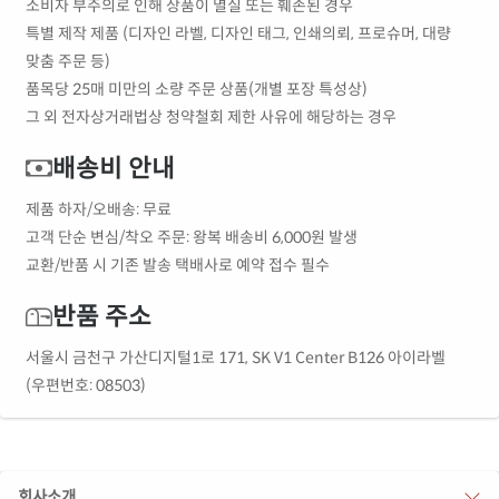
소비자 부주의로 인해 상품이 멸실 또는 훼손된 경우
특별 제작 제품 (디자인 라벨, 디자인 태그, 인쇄의뢰, 프로슈머, 대량
맞춤 주문 등)
품목당 25매 미만의 소량 주문 상품(개별 포장 특성상)
그 외 전자상거래법상 청약철회 제한 사유에 해당하는 경우
배송비 안내
제품 하자/오배송: 무료
고객 단순 변심/착오 주문: 왕복 배송비 6,000원 발생
교환/반품 시 기존 발송 택배사로 예약 접수 필수
반품 주소
서울시 금천구 가산디지털1로 171, SK V1 Center B126 아이라벨
(우편번호: 08503)
회사소개