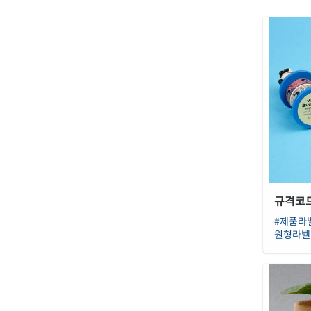
규격코드 
#제품라
원형라벨