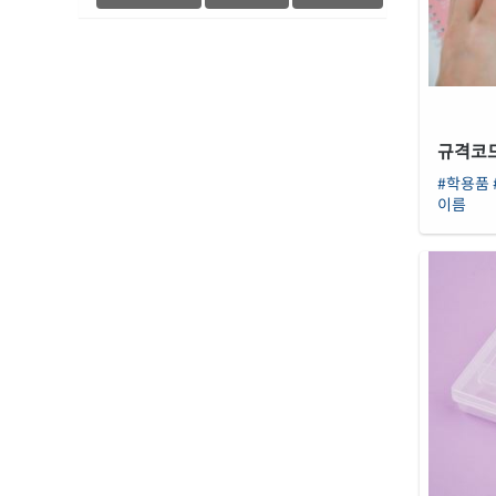
규격코드 
#학용품
이름