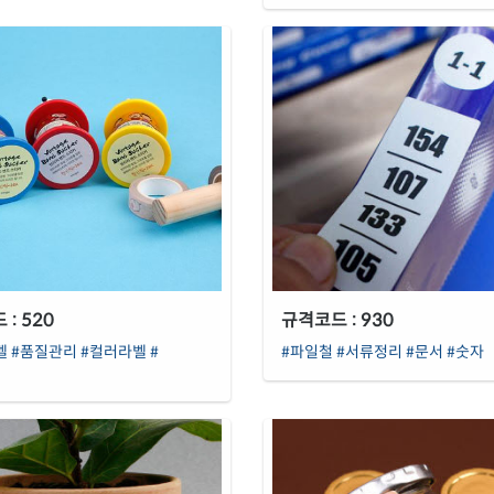
: 520
규격코드 : 930
벨
#품질관리
#컬러라벨
#
#파일철
#서류정리
#문서
#숫자