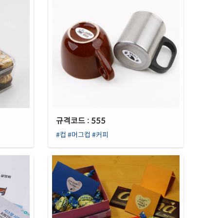
규격코드 : 555
#컵
#머그컵
#커피