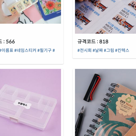
: 566
규격코드 : 818
#이름표
#네임스티커
#필기구
#
#전시회
#날짜
#그림
#킨텍스