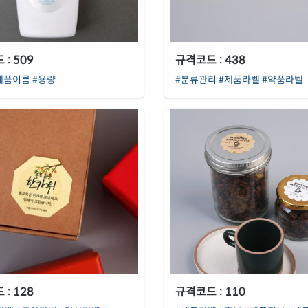
: 509
규격코드 : 438
제품이름
#용량
#분류관리
#제품라벨
#약품라벨
: 128
규격코드 : 110