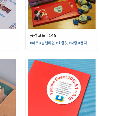
규격코드 : 145
#하트
#발렌타인
#초쿨릿
#사탕
#캔디