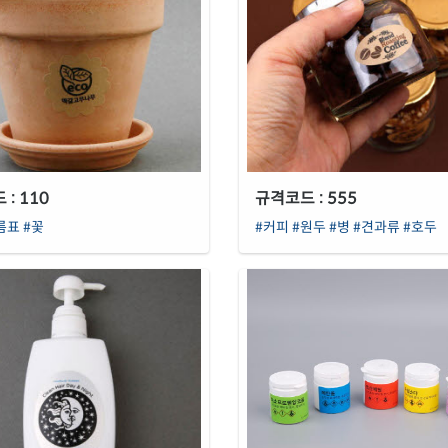
: 110
규격코드 : 555
름표
#꽃
#커피
#원두
#병
#견과류
#호두