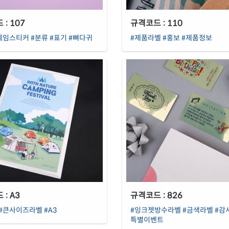
: 107
규격코드 : 110
네임스티커
#분류
#표기
#뼈다귀
#제품라벨
#홍보
#제품정보
: A3
규격코드 : 826
#큰사이즈라벨
#A3
#잉크젯방수라벨
#금색라벨
#감
특별이벤트