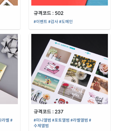
규격코드 : 502
#이벤트
#감사
#도메인
규격코드 : 237
사라벨
#
#미니앨범
#포토앨범
#라벨앨범
#
수제앨범