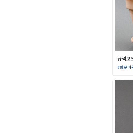
규격코드 
#화분이