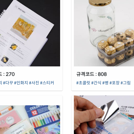
: 270
규격코드 : 808
리
#다꾸
#인화지
#사진
#스티커
#초콜릿
#간식
#병
#포장
#그림