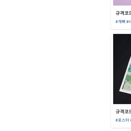
규격코드 
#개뼈
#
규격코드 
#포스터