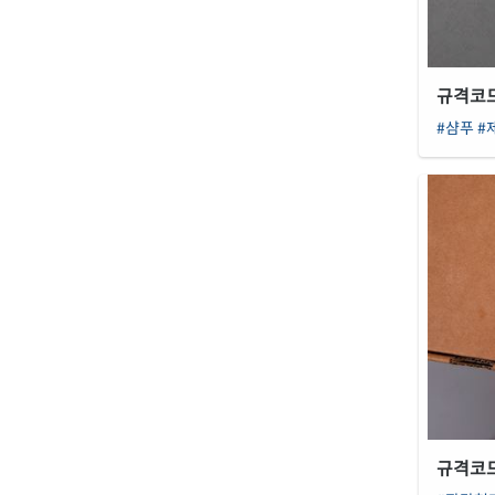
규격코드 
#샴푸
#
규격코드 