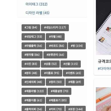
아이태그 (312)
디자인 라벨 (45)
#그림 (84)
#네임스티커 (117)
#네임태그 (53)
#라벨 (48)
#라벨출력 (56)
#바코드 (86)
#병 (154)
#병라벨 (86)
#분류관리 (66)
규격코드 
#사진 (83)
#상품 (52)
#선물 (115)
#다이어
#원두 (48)
#이름표 (95)
#이벤트 (65)
#인쇄의뢰 (48)
#정리 (50)
#제품 (69)
#제품라벨 (122)
#제품설명 (70)
#제품이름 (61)
#제품표기 (85)
#출력의뢰 (56)
#커피 (70)
#포장 (144)